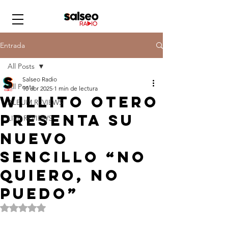
Entrada
All Posts
Salseo Radio
All Posts
10 abr 2025
1 min de lectura
Willito Otero
ALBUM REVIEWS
presenta su
LIVE REVIEWS
nuevo
sencillo “No
quiero, no
puedo”
Obtuvo NaN de 5 estrellas.