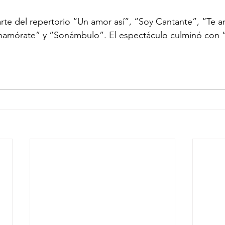
te del repertorio “Un amor así”, “Soy Cantante”, “Te 
amórate” y “Sonámbulo”. El espectáculo culminó con “I l