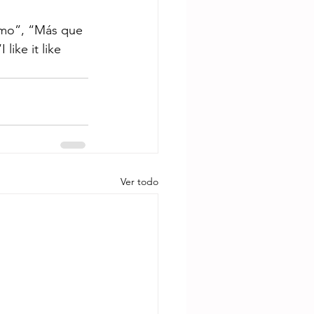
amo”, “Más que 
ike it like 
Ver todo