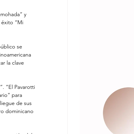
Almohada” y 
 éxito “Mi 
úblico se 
tinoamericana 
ar la clave 
. “El Pavarotti 
rio” para 
liegue de sus 
ero dominicano 