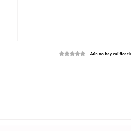
Obtuvo 0 de 5 estrellas.
Aún no hay calificac
Gilberto Santa
Ad
Rosa celebra
Pr
la majestuosa
Nu
obra del
“¿
maestro José
CL