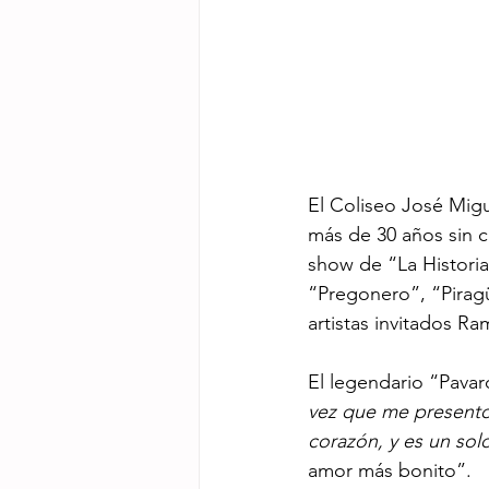
El Coliseo José Migu
más de 30 años sin c
show de “La Histori
“Pregonero”, “Piragü
artistas invitados R
El legendario “Pavaro
vez que me presento 
corazón, y es un sol
amor más bonito”.