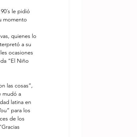
90´s le pidió 
 su momento 
vas, quienes lo 
terpretó a su 
les ocasiones 
nda “El Niño 
n las cosas”, 
e mudó a 
dad latina en 
You” para los 
ces de los 
“Gracias 