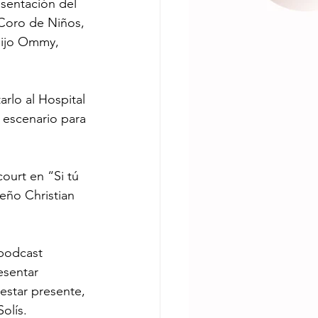
sentación del 
Coro de Niños, 
hijo Ommy, 
rlo al Hospital 
 escenario para 
ourt en “Si tú 
eño Christian 
podcast 
esentar 
estar presente, 
olís.