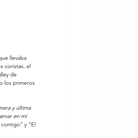
que llevaba 
coristas, el 
ley de 
o los primeros 
mera y última 
ervar en mi 
contigo” y “El 