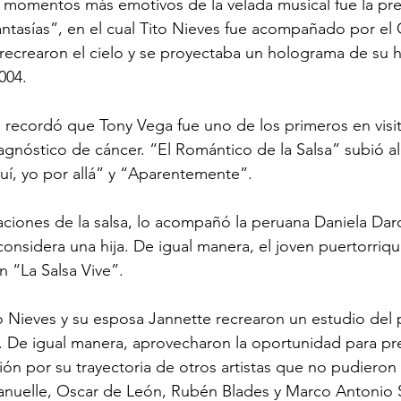
 momentos más emotivos de la velada musical fue la pre
tasías”, en el cual Tito Nieves fue acompañado por el 
 recrearon el cielo y se proyectaba un holograma de su 
004.
o recordó que Tony Vega fue uno de los primeros en visita
agnóstico de cáncer. “El Romántico de la Salsa” subió al
uí, yo por allá” y “Aparentemente”.
ciones de la salsa, lo acompañó la peruana Daniela Darc
considera una hija. De igual manera, el joven puertorriqu
n “La Salsa Vive”.
o Nieves y su esposa Jannette recrearon un estudio del 
. De igual manera, aprovecharon la oportunidad para pr
ión por su trayectoria de otros artistas que no pudieron 
Manuelle, Oscar de León, Rubén Blades y Marco Antonio S