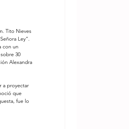
. Tito Nieves 
“Señora Ley”. 
a con un 
 sobre 30 
ción Alexandra 
r a proyectar 
noció que 
uesta, fue lo 