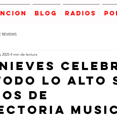
ANCION
BLOG
RADIOS
PO
E REVIEWS
y 2025
4 min de lectura
 Nieves celeb
todo lo alto 
ños de
ectoria musi