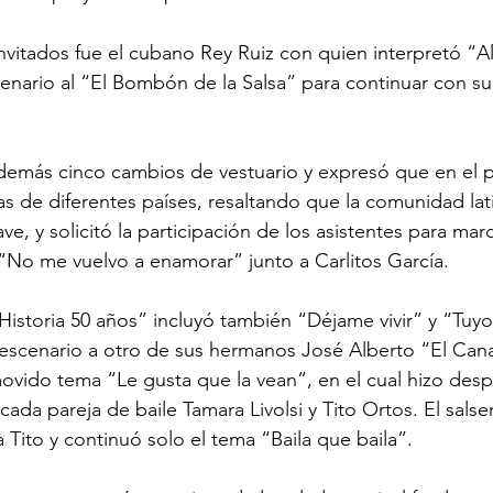
 invitados fue el cubano Rey Ruiz con quien interpretó “
cenario al “El Bombón de la Salsa” para continuar con su
además cinco cambios de vestuario y expresó que en el p
s de diferentes países, resaltando que la comunidad la
ve, y solicitó la participación de los asistentes para marc
 “No me vuelvo a enamorar” junto a Carlitos García.
Historia 50 años” incluyó también “Déjame vivir” y “Tuyo”
al escenario a otro de sus hermanos José Alberto “El Cana
vido tema “Le gusta que la vean”, en el cual hizo desp
cada pareja de baile Tamara Livolsi y Tito Ortos. El sals
a Tito y continuó solo el tema “Baila que baila”.