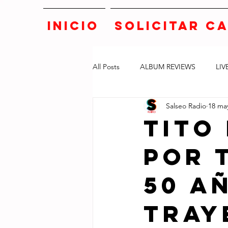
INICIO
SOLICITAR C
All Posts
ALBUM REVIEWS
LIV
Salseo Radio
18 ma
Tito
por 
50 A
tray