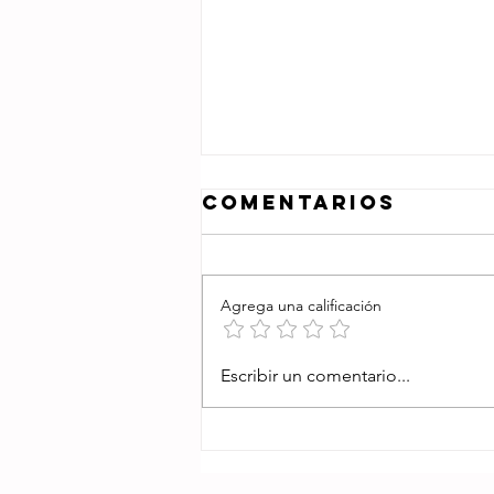
Comentarios
Agrega una calificación
SE JUNTARON
Escribir un comentario...
LOS GARCÍA