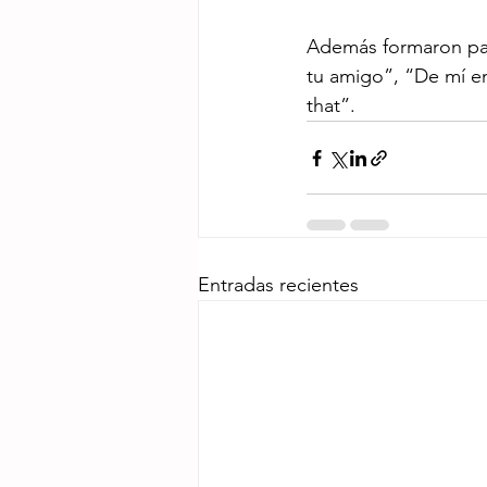
Además formaron par
tu amigo”, “De mí en
that”.
Entradas recientes