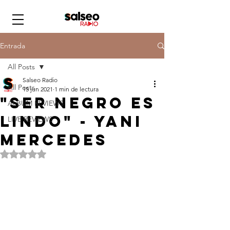
Entrada
All Posts
Salseo Radio
All Posts
15 jun 2021
1 min de lectura
"Ser Negro Es
ALBUM REVIEWS
Lindo" - Yani
LIVE REVIEWS
Mercedes
Obtuvo NaN de 5 estrellas.