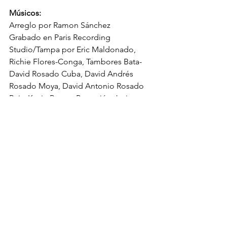
Músicos:
Arreglo por Ramon Sánchez
Grabado en Paris Recording 
Studio/Tampa por Eric Maldonado, 
Richie Flores-Conga, Tambores Bata- 
David Rosado Cuba, David Andrés 
Rosado Moya, David Antonio Rosado 
Bajo-Kevin Pagan, Percusión-Javier 
“Tito” Álvarez, Piano-Yassel Pupo, 
Trompetas-Jan Duclerc 
Roda,Trombones-José León Barítono-
Luis Palacio, Coros-Nelson Ramírez, 
Otto Duniel Ferreiro