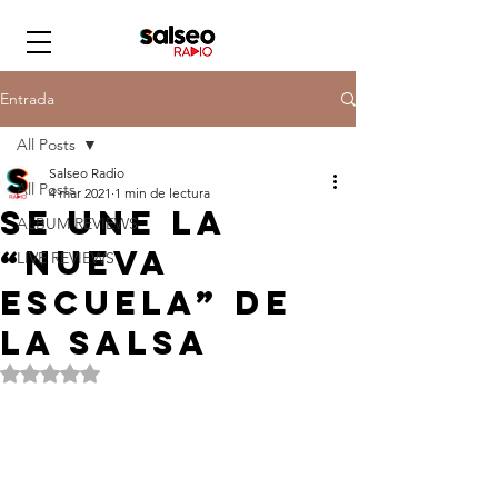
Entrada
All Posts
Salseo Radio
All Posts
4 mar 2021
1 min de lectura
Se une la
ALBUM REVIEWS
“nueva
LIVE REVIEWS
escuela” de
la salsa
Obtuvo NaN de 5 estrellas.