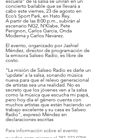
escuela” de la salsa se unirán en un 
concierto bailable que se llevará a 
cabo este viernes, 23 de agosto en 
Eco’s Sport Park, en Hato Rey.
A partir de las 8:00 p.m., subirán al 
escenario NG2, N’Klabe, Pete 
Perignon, Carlos García, Onda 
Moderna y Carlos Nevarez.
El evento, organizado por Jashiel 
Méndez, director de programación de 
la emisora Salseo Radio, es libre de 
costo.
"La misión de Salseo Radio es darle un 
‘update’ a la salsa, sonando música 
nueva para que el relevo generacional 
de artistas sea una realidad. No es 
secreto que los jóvenes ven a la salsa 
como la música que escucha mi papá, 
pero hoy día el género cuenta con 
muchos artistas que están haciendo un 
trabajo excelente y su casa es Salseo 
Radio", expresó Méndez en 
declaraciones escritas
Para información sobre el evento 
pueden comunicarse al 787-372-0794.