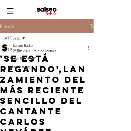
Entrada
All Posts
Salseo Radio
All Posts
26 jun 2023
1 min de lectura
'Se está
ALBUM REVIEWS
regando',lan
LIVE REVIEWS
zamiento del
más reciente
sencillo del
cantante
Carlos