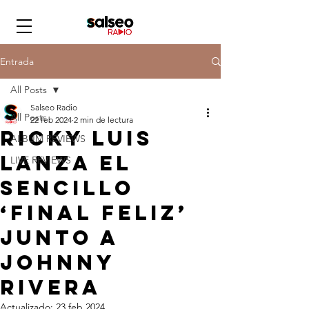
Entrada
All Posts
Salseo Radio
All Posts
22 feb 2024
2 min de lectura
Ricky Luis
ALBUM REVIEWS
Lanza el
LIVE REVIEWS
Sencillo
‘Final Feliz’
Junto A
Johnny
Rivera
Actualizado:
23 feb 2024