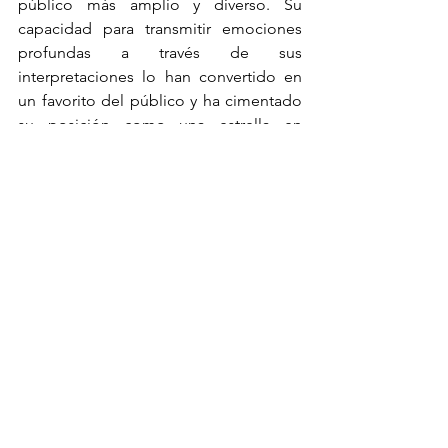
público más amplio y diverso. Su 
capacidad para transmitir emociones 
profundas a través de sus 
interpretaciones lo han convertido en 
un favorito del público y ha cimentado 
su posición como una estrella en 
ascenso en el mundo de la salsa.
Actualmente el intérprete se encuentra 
de promoción en Colombia
.
Ver todo
Entradas recientes