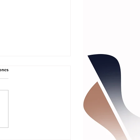
iones
riana Rivera
esenta su
evo Sencillo