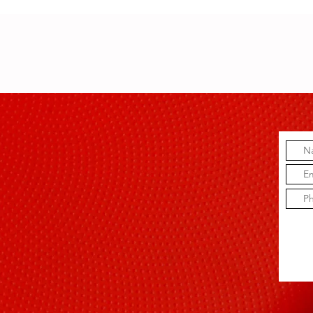
obra del
“¿
maestro José
CL
Madera con
“Hablando
música:la
música de José
Madera”