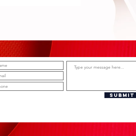
TE QUEDA
ARO?”
Submit