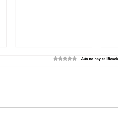
Obtuvo 0 de 5 estrellas.
Aún no hay calificac
Gilberto Santa
Ad
Rosa celebra
Pr
la majestuosa
Nu