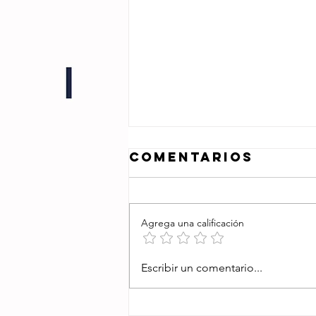
Comentarios
Agrega una calificación
SE JUNTARON
Escribir un comentario...
LOS GARCÍA