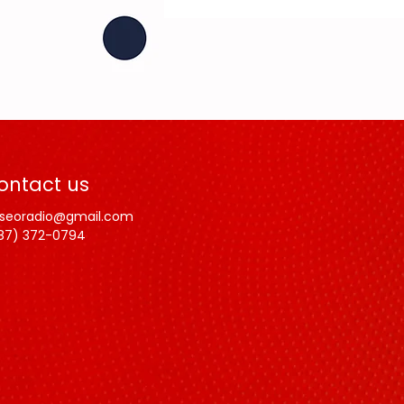
ontact us
lseoradio@gmail.com
87) 372-0794