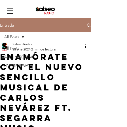
Entrada
All Posts
Salseo Radio
All Posts
30 ene 2024
2 min de lectura
Enamórate
ALBUM REVIEWS
con el nuevo
LIVE REVIEWS
sencillo
musical de
Carlos
Nevárez ft.
Segarra