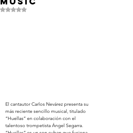
Music
Obtuvo NaN de 5 estrellas.
El cantautor Carlos Nevárez presenta su 
más reciente sencillo musical, titulado 
“Huellas” en colaboración con el 
talentoso trompetista Ángel Segarra. 
“Huellas” es un son cuban que fusiona 