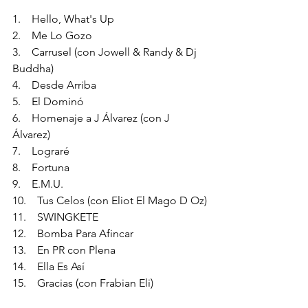
1.    Hello, What's Up
2.    Me Lo Gozo
3.    Carrusel (con Jowell & Randy & Dj 
Buddha)
4.    Desde Arriba
5.    El Dominó
6.    Homenaje a J Álvarez (con J 
Álvarez)
7.    Lograré
8.    Fortuna
9.    E.M.U.
10.    Tus Celos (con Eliot El Mago D Oz)
11.    SWINGKETE
12.    Bomba Para Afincar
13.    En PR con Plena
14.    Ella Es Así
15.    Gracias (con Frabian Eli)