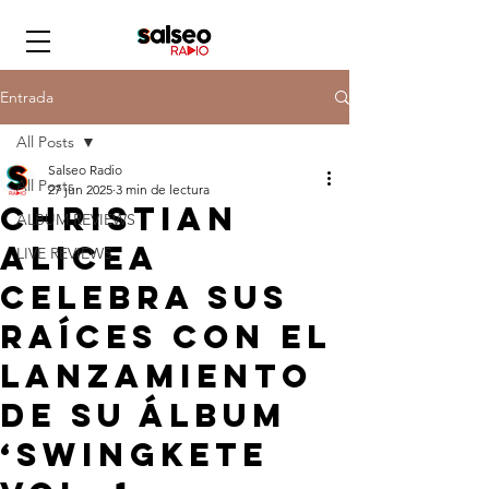
Entrada
All Posts
Salseo Radio
All Posts
27 jun 2025
3 min de lectura
Christian
ALBUM REVIEWS
Alicea
LIVE REVIEWS
celebra sus
raíces con el
lanzamiento
de su álbum
‘Swingkete