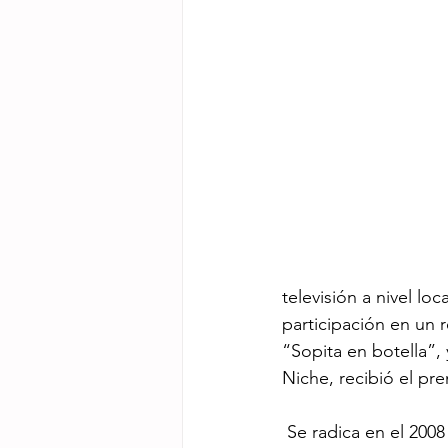
televisión a nivel loc
participación en un r
“Sopita en botella”,
Niche, recibió el p
 Se radica en el 2008 en Italia, donde comienza una etapa muy productiva musicalmente, 