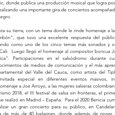
ic, donde publica una producción musical que logra pos
alizando una importante gira de conciertos acompañada
egro.
sta su tierra, con un tema donde le rinde homenaje a la 
umbón”, que tuvo una excelente respuesta del públi
rando como uno de los cinco temas más sonados y op
 Cali.  Luego llegó el homenaje al compositor boricua J
ica”. Participaciones en el salsódromo durante cu
ocimientos de medios de comunicación y el más aprec
rtamental del Valle del Cauca, como artista del Tiple
vitada especial en diferentes eventos masivos, ina
omenaje a Joe Arroyo, a las mujeres salseras colombiana
ismo 2018, el III festival de salsa sin fronteras, el pri
se realizó en Madrid – España.  Para el 2020 Benicia cum
lizar un gran concierto para su público, en Candelari
 de más de 40 bailarines, donde además de poner a 