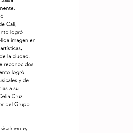
 Salsa 
nente. 
ió 
e Cali, 
nto logró 
ólida imagen en 
tísticas, 
de la ciudad. 
de reconocidos 
ento logró 
sicales y de 
cias a su 
Celia Cruz 
dor del Grupo 