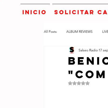
INICIO
SOLICITAR C
All Posts
ALBUM REVIEWS
LIV
Salseo Radio
17 sep
BENI
"COM
Obtuvo NaN de 5 e