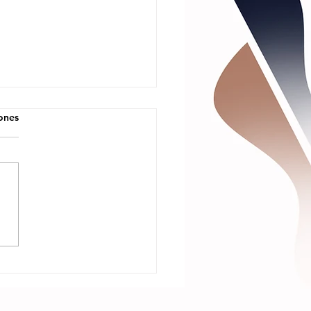
iones
riana Rivera
esenta su
evo Sencillo
TE QUEDA
ARO?”