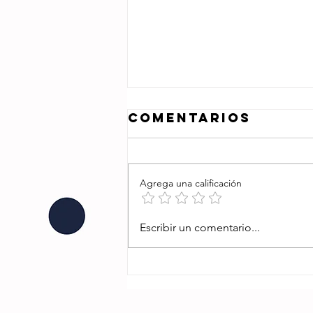
Comentarios
Agrega una calificación
SE JUNTARON
Escribir un comentario...
LOS GARCÍA