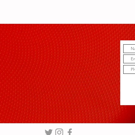
Madera con
“Hablando
música:la
música de José
Madera”