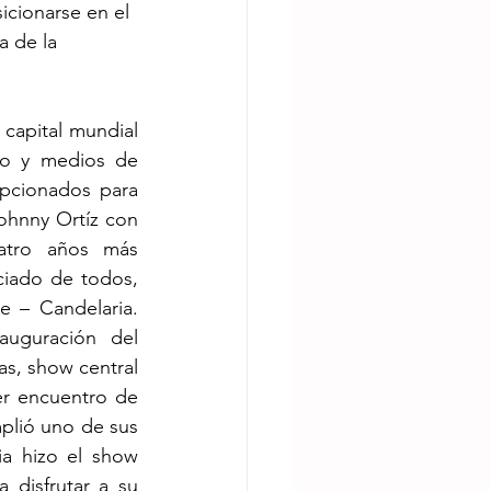
icionarse en el 
 de la 
capital mundial 
co y medios de 
cionados para 
ohnny Ortíz con 
atro años más 
iado de todos, 
 – Candelaria. 
uguración del 
s, show central 
mer encuentro de 
plió uno de sus 
a hizo el show 
disfrutar a su 