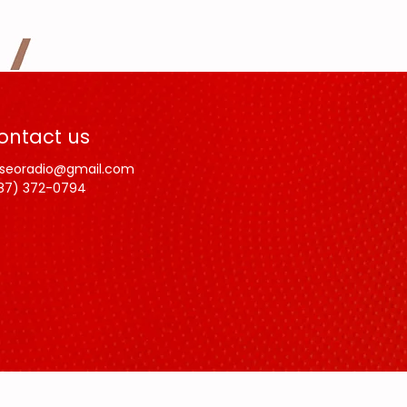
ontact us
lseoradio@gmail.com
87) 372-0794