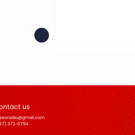
SE JUNTARON
ontact us
LOS GARCÍA
lseoradio@gmail.com
87) 372-0794