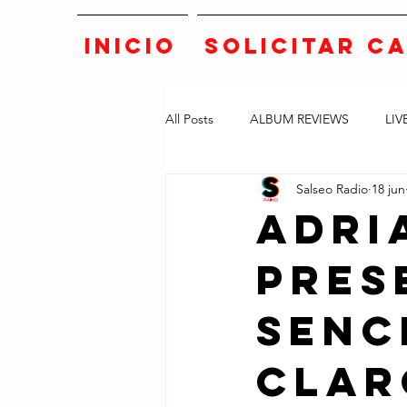
INICIO
SOLICITAR C
All Posts
ALBUM REVIEWS
LIV
Salseo Radio
18 jun
Adri
Pres
Senc
CLAR