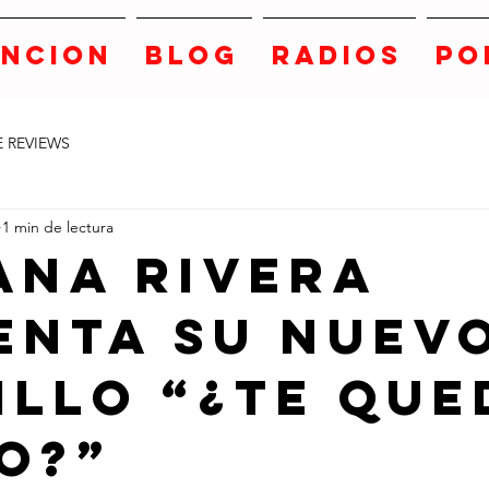
ANCION
BLOG
RADIOS
PO
E REVIEWS
1 min de lectura
ana Rivera
enta su Nuev
illo “¿TE QUE
O?”