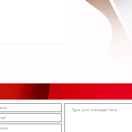
to Nieves
re su
razón en
a