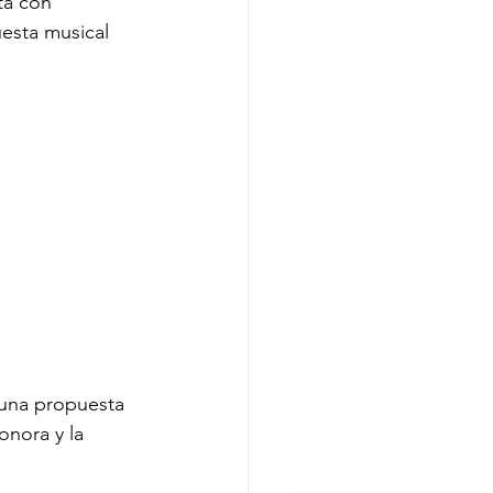
ta con 
esta musical 
n una propuesta
onora y la 