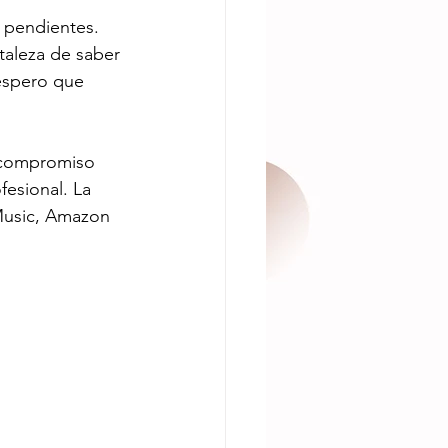
 pendientes. 
taleza de saber 
espero que 
u compromiso 
esional. La 
Music, Amazon 