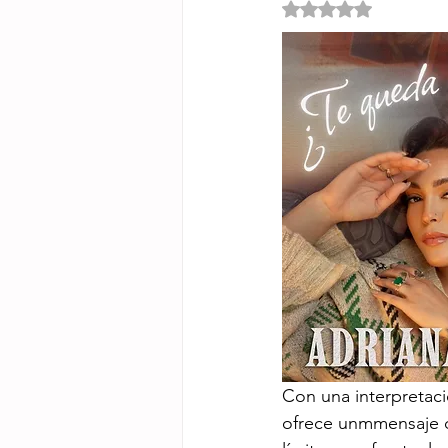
Obtuvo NaN de 5 e
Con una interpretac
ofrece unmmensaje di