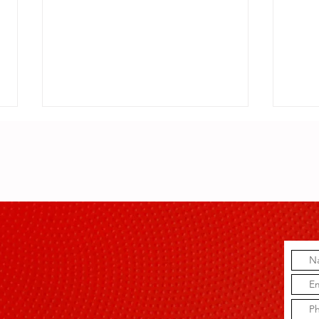
Gilberto Santa
Ti
Rosa celebra
ab
la majestuosa
co
obra del
un