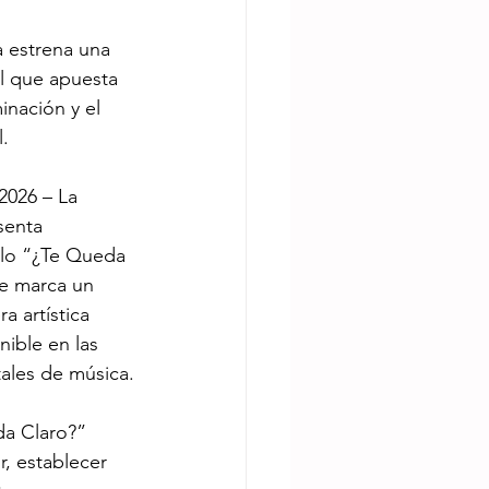
a estrena una 
l que apuesta 
inación y el 
.
2026 – La 
senta 
llo “¿Te Queda 
e marca un 
a artística
ible en las 
tales de música.
a Claro?” 
, establecer 